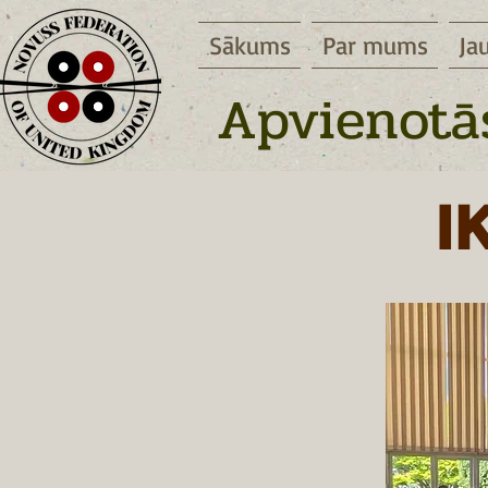
Sākums
Par mums
Ja
Apvienotās
I