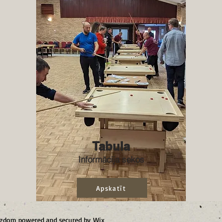
Tabula
Informācija sekos
Apskatīt
ingdom powered and secured by
Wix