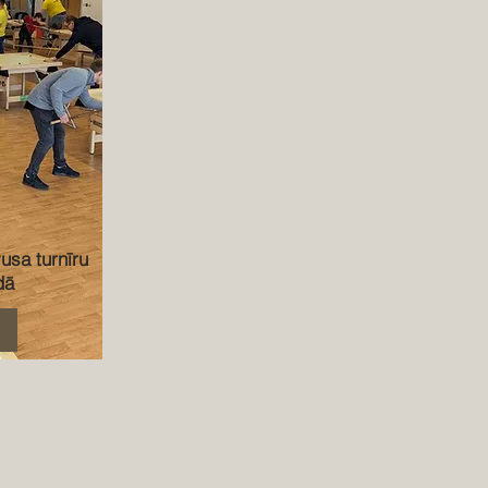
usa turnīru
dā