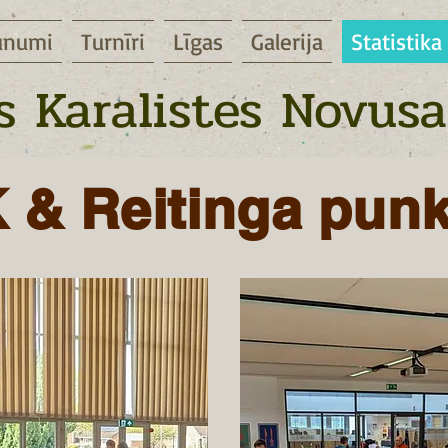
unumi
Turnīri
Līgas
Galerija
Statistika
 Karalistes Novusa
K & Reitinga punk