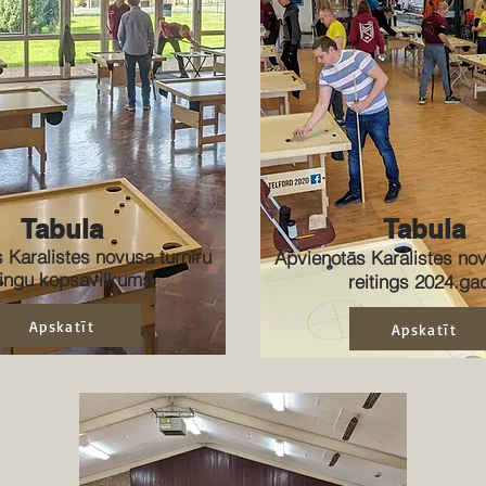
Tabula
Tabula
 Karalistes novusa turnīru
Apvienotās Karalistes nov
tingu kopsavilkums
reitings 2024.ga
Apskatīt
Apskatīt