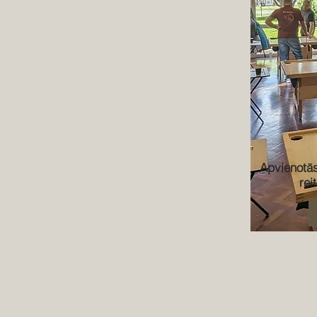
Apvienotās
rei