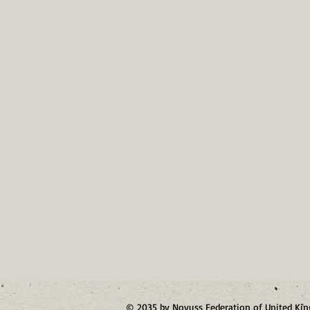
© 2035 by Novuss Federation of United K