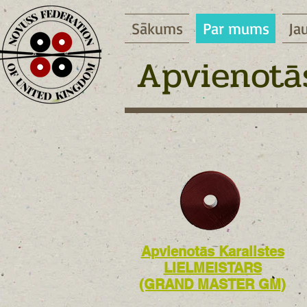
Sākums
Par mums
Ja
Apvienotās
Apvienotās Karalistes
LIELMEISTARS
(GRAND MASTER GM)