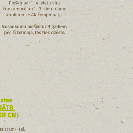
Piešķir par 1.-4. vietu vīru
konkurencē un 1.-3. vietu dāmu
konkurencē AK čempionātā.
Nosaukumu piešķir uz 3 gadiem,
pēc šī termiņa, tas tiek dzēsts.
istes
DĀTS
ER CM)
usistam/-tei,