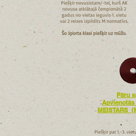
Piešķir novusistam/-tei, kurš AK
novusa atklātajā čempionātā 2
gadus no vietas ieguvis 1. vietu
vai 2 reizes izpildīts M normatīvs.
Šo sporta klasi piešķir uz mūžu
.
Pāru s
Apvienotās 
MEISTARS (
Piešķir par 1.-3. vie