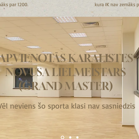
āks par 1200.
kura IK nav zemāks p
APVIENOTĀS KARALISTES
NOVUSA LIELMEISTARS
(GRAND MASTER)
Vēl neviens šo sporta klasi nav sasniedzis