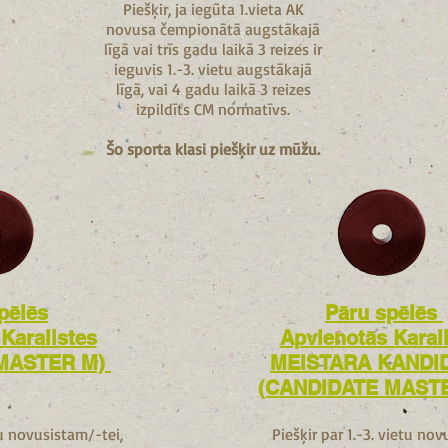
Piešķir, ja iegūta 1.vieta AK
novusa čempionātā augstākajā
līgā vai trīs gadu laikā 3 reizes ir
ieguvis 1.-3. vietu augstākajā
līgā, vai 4 gadu laikā 3 reizes
izpildīts CM normatīvs.
Šo sporta klasi piešķir uz mūžu.
pēlēs
Pāru spēlēs
Karalistes
Apvienotās Karal
MASTER M)
MEISTARA KANDI
(CANDIDATE MAST
tu novusistam/-tei,
Piešķir par 1.-3. vietu nov