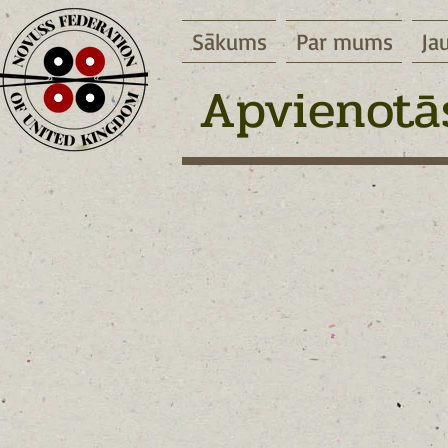
Sākums
Par mums
Ja
Apvienotās